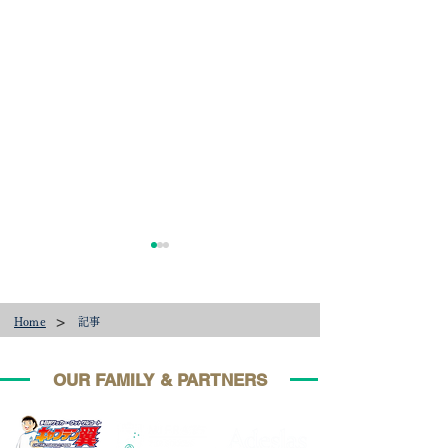
保護者インタビュー /
Ayumi Mizutani
>
Home
記事
選手本人のインタビューはこ
ちら MIFRAを経由して留学す
るきっかけは？ エージェント
OUR FAMILY & PARTNERS
を探している時にホームペー
インタビュー / A
ジを見つけ、問い合わせに丁
Yokota