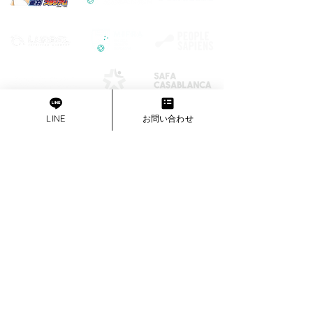
寧にこたえてくれたため、
MIFRAに決めました。 留学前
にどんな不安がありました
か？ 積極的にコミュニケーシ
ョンがとれるか。 留学後、そ
の不安は解消されましたか？
周りの方々が親切で安心でき
ました。 MIFRAの留学前から
LINE
お問い合わせ
留学中のサポートはどうでし
​SITEMAP
たか？ フライ
ABOUT AS
PROGRAM
Home
男子サッカー留学
スタッフ紹介
男子長期留学
サポート内容/留学環境
男子短期留学
​
留学の流れ
女子サッカー留学
ニュース
女子長期留学
​​利用者・著名人
の声
女子短期留学
​​女子サッカーセレクション
​アメリカ大学サッカー留学
​​MIFRAカップ
ｼﾞｭﾆｱ ｼﾞｭﾆｱﾕｰｽ留学
​大会協賛/スポンサー
募
集
ｼﾞｭﾆｱ ｼﾞｭﾆｱﾕｰｽ短期留学