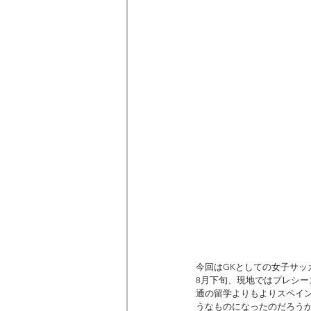
今回はGKとしての女子サッ
8月下旬、現地ではプレシー
通の留学よりもよりスペイ
うなものになったのだろうか.