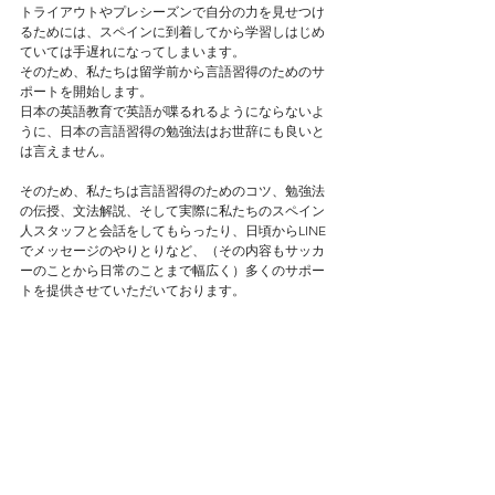
トライアウトやプレシーズンで自分の力を見せつけ
るためには、スペインに到着してから学習しはじめ
ていては手遅れになってしまいます。
そのため、私たちは留学前から言語習得のためのサ
ポートを開始します。
日本の英語教育で英語が喋るれるようにならないよ
うに、日本の言語習得の勉強法はお世辞にも良いと
は言えません。
そのため、私たちは言語習得のためのコツ、勉強法
の伝授、文法解説、そして実際に私たちのスペイン
人スタッフと会話をしてもらったり、日頃からLINE
でメッセージのやりとりなど、（その内容もサッカ
ーのことから日常のことまで幅広く）多くのサポー
トを提供させていただいております。