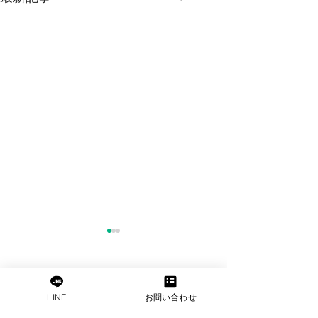
保護者インタビュ
Ayumi Mizuta
>
Home
記事
選手本人のインタ
LINE
お問い合わせ
ちら MIFRAを経